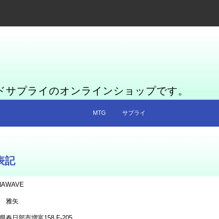
ードサプライのオンラインショップです。
MTG
サプライ
表記
NAWAVE
 雅矢
県春日部市増富158 F-205