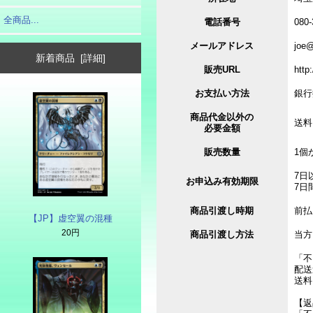
全商品...
電話番号
080-
メールアドレス
joe@
新着商品 [詳細]
販売URL
http
お支払い方法
銀行振
商品代金以外の
送料
必要金額
販売数量
1個
7日
お申込み有効期限
7日
商品引渡し時期
前払
【JP】虚空翼の混種
20円
商品引渡し方法
当方
「不
配送
送料
【返