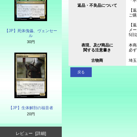
「不
返品・不良品について
【返
ご購
【返
メー
【JP】死体傀儡、ヴェンセー
5日
ル
30円
表現、及び商品に
本商
関する注意書き
必ず
古物商
埼玉
戻る
【JP】生体解剖の福音者
20円
レビュー [詳細]