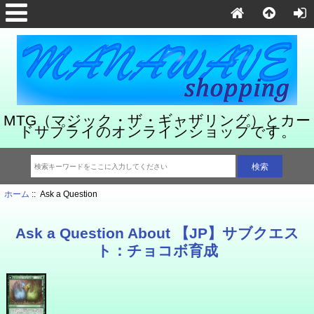
MTG（マジック・ザ・ギャザリング）とカー
ドサプライのオンラインショップです。
ホーム
:: Ask a Question
Ask a Question About 【JP】サブクエス
ト：チョコボ育成