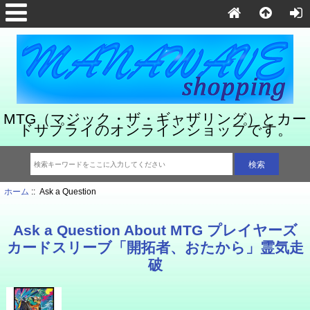
MTG（マジック・ザ・ギャザリング）とカー
ドサプライのオンラインショップです。
ホーム
:: Ask a Question
Ask a Question About MTG プレイヤーズ
カードスリーブ「開拓者、おたから」霊気走
破