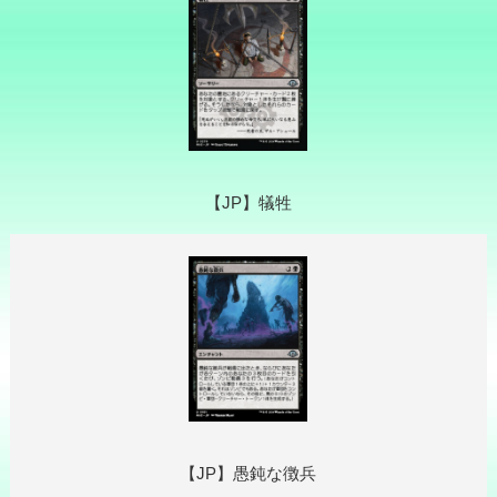
【JP】犠牲
【JP】愚鈍な徴兵