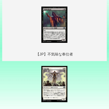
【JP】不気味な奉仕者