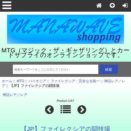
MTG（マジック・ザ・ギャザリング）とカー
ドサプライのオンラインショップです。
ホーム
::
MTG
::
パイオニア
::
ファイレクシア：完全なる統一
::
神話レア／レ
ア
:: 【JP】ファイレクシアの闘技場
神話レア／レア
Product 1/47
【JP】ファイレクシアの闘技場