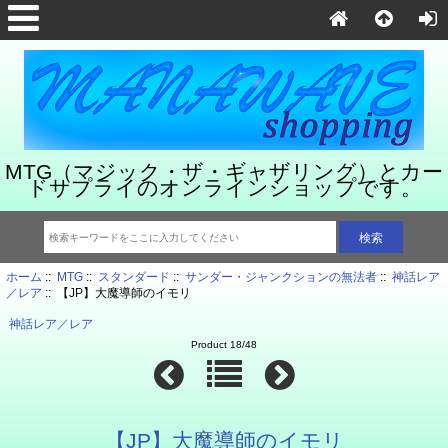
MTG（マジック・ザ・ギャザリング）とカー
ドサプライのオンラインショップです。
ホーム
::
MTG
::
スタンダード
::
サンダー・ジャンクションの無法者
::
神話レア
／レア
:: 【JP】大魔導師のイモリ
神話レア／レア
Product 18/48
【JP】大魔導師のイモリ