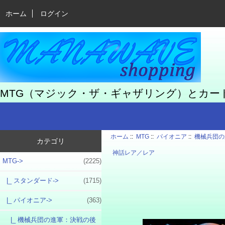
ホーム
ログイン
MTG（マジック・ザ・ギャザリング）とカ
ホーム
::
MTG
::
パイオニア
::
機械兵団の
カテゴリ
神話レア／レア
MTG
->
(2225)
|_ スタンダード->
(1715)
|_ パイオニア
->
(363)
|_ 機械兵団の進軍：決戦の後