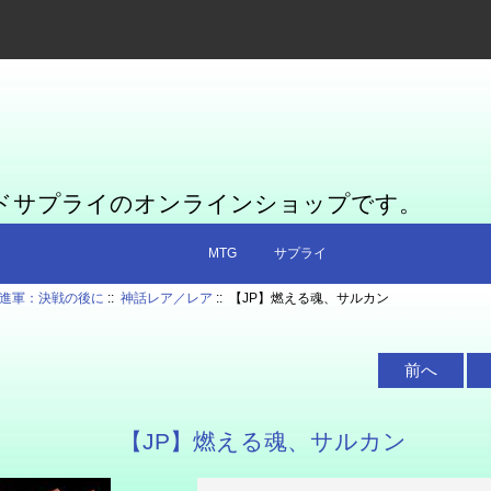
ードサプライのオンラインショップです。
MTG
サプライ
進軍：決戦の後に
::
神話レア／レア
:: 【JP】燃える魂、サルカン
前へ
【JP】燃える魂、サルカン