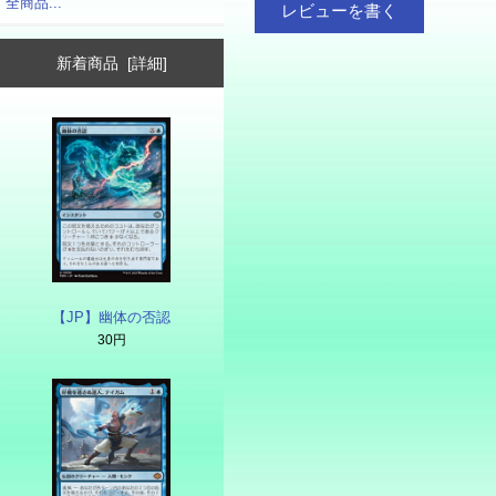
全商品...
レビューを書く
新着商品 [詳細]
【JP】幽体の否認
30円