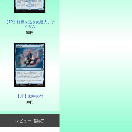
【JP】好機を逃さぬ達人、テ
イガム
50円
【JP】動中の静
30円
レビュー [詳細]