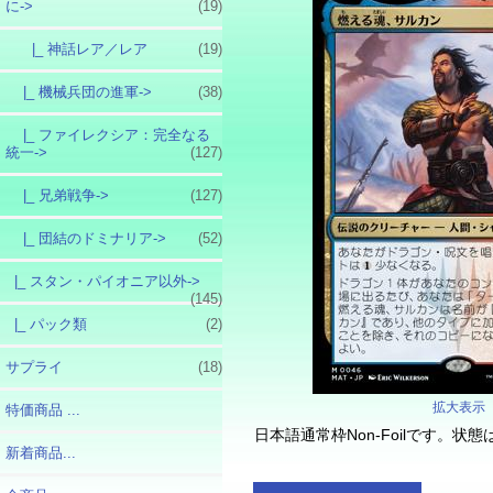
に
->
(19)
|_ 神話レア／レア
(19)
|_ 機械兵団の進軍->
(38)
|_ ファイレクシア：完全なる
統一->
(127)
|_ 兄弟戦争->
(127)
|_ 団結のドミナリア->
(52)
|_ スタン・パイオニア以外->
(145)
|_ パック類
(2)
サプライ
(18)
拡大表示
特価商品 ...
日本語通常枠Non-Foilです。
新着商品...