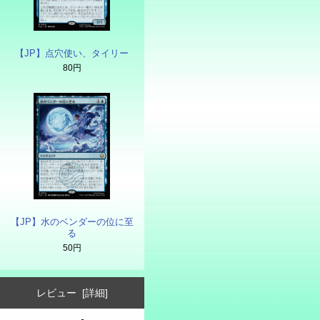
【JP】点穴使い、タイリー
80円
【JP】水のベンダーの位に至
る
50円
レビュー [詳細]