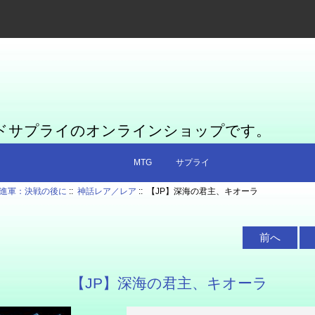
ードサプライのオンラインショップです。
MTG
サプライ
進軍：決戦の後に
::
神話レア／レア
:: 【JP】深海の君主、キオーラ
前へ
【JP】深海の君主、キオーラ