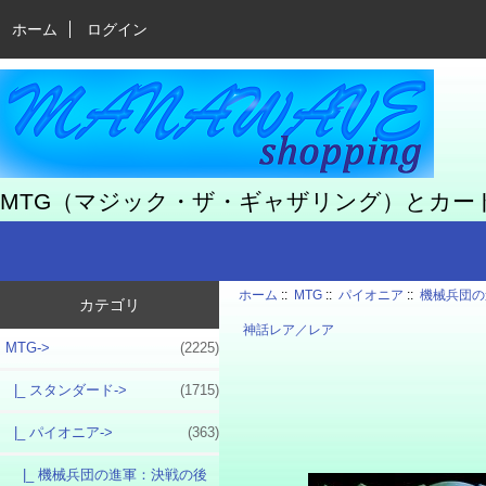
ホーム
ログイン
MTG（マジック・ザ・ギャザリング）とカ
ホーム
::
MTG
::
パイオニア
::
機械兵団の
カテゴリ
神話レア／レア
MTG
->
(2225)
|_ スタンダード->
(1715)
|_ パイオニア
->
(363)
|_ 機械兵団の進軍：決戦の後