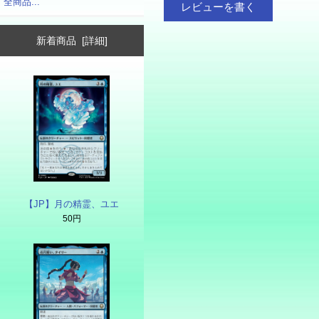
全商品...
レビューを書く
新着商品 [詳細]
【JP】月の精霊、ユエ
50円