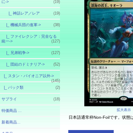
に
->
(19)
|_ 神話レア／レア
(19)
|_ 機械兵団の進軍->
(38)
|_ ファイレクシア：完全なる
統一->
(127)
|_ 兄弟戦争->
(127)
|_ 団結のドミナリア->
(52)
|_ スタン・パイオニア以外->
(145)
|_ パック類
(2)
サプライ
(18)
拡大表示
特価商品 ...
日本語通常枠Non-Foilです。
新着商品...