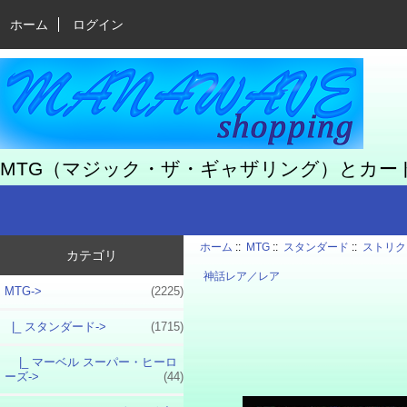
ホーム
ログイン
MTG（マジック・ザ・ギャザリング）とカ
ホーム
::
MTG
::
スタンダード
::
ストリク
カテゴリ
神話レア／レア
MTG
->
(2225)
|_ スタンダード
->
(1715)
|_ マーベル スーパー・ヒーロ
ーズ->
(44)