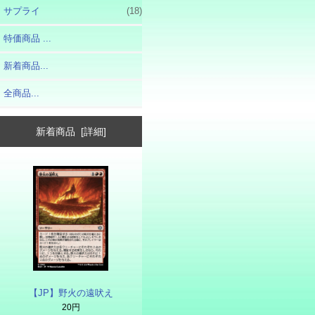
サプライ
(18)
特価商品 ...
新着商品...
全商品...
新着商品 [詳細]
【JP】野火の遠吠え
20円