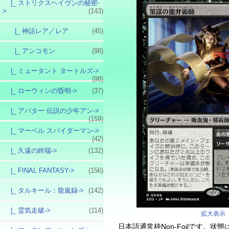
|_ ストリクスヘイヴンの秘密
-
>
(143)
|_ 神話レア／レア
(45)
|_ アンコモン
(98)
|_ ミュータント タートルズ->
(98)
|_ ローウィンの昏明->
(37)
|_ アバター 伝説の少年アン->
(159)
|_ マーベル スパイダーマン->
(42)
|_ 久遠の終端->
(132)
|_ FINAL FANTASY->
(156)
|_ タルキール：龍嵐録->
(142)
|_ 霊気走破->
(114)
拡大表示
日本語通常枠Non-Foilです。