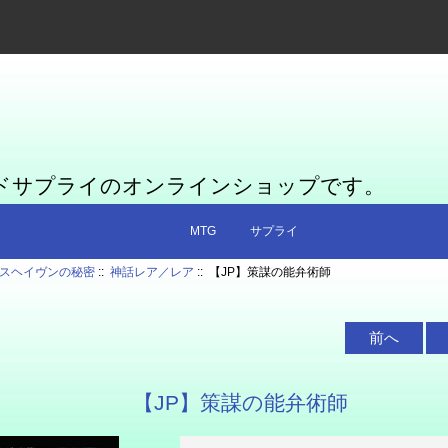
ードサプライのオンラインショップです。
MTG
サプライ
スヘイヴンの秘密
::
神話レア／レア
:: 【JP】策謀の能弁術師
前へ
【JP】策謀の能弁術師