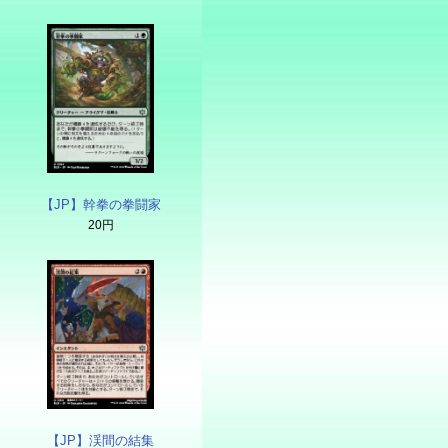
【JP】幹拳の拳闘家
20円
【JP】渓間の結集