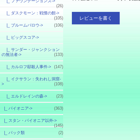
|_ ファウンデーションズ->
(26)
|_ ダスクモーン：戦慄の館->
レビューを書く
(105)
|_ ブルームバロウ->
(106)
|_ ビッグスコア->
|_ サンダー・ジャンクション
の無法者->
(133)
|_ カルロフ邸殺人事件->
(147)
|_ イクサラン：失われし洞窟-
>
(108)
|_ エルドレインの森->
(23)
|_ パイオニア->
(363)
|_ スタン・パイオニア以外->
(145)
|_ パック類
(2)