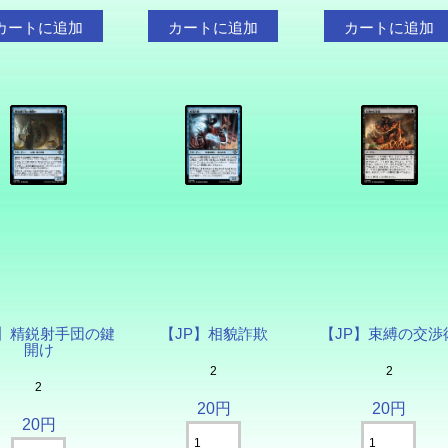
P】精鋭射手団の鍵
【JP】相貌詐欺
【JP】束縛の交渉
開け
2
2
2
20円
20円
20円