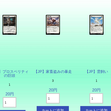
P】プロスペリティ
【JP】家畜盗みの暴走
【JP】雲飼い
の巨頭
3
1
1
20円
20円
20円