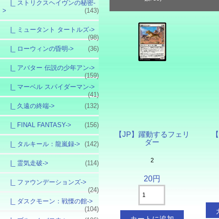
|_ ストリクスヘイヴンの秘密-
>
(143)
|_ ミュータント タートルズ->
(98)
|_ ローウィンの昏明->
(36)
|_ アバター 伝説の少年アン->
(159)
|_ マーベル スパイダーマン->
(41)
|_ 久遠の終端->
(132)
|_ FINAL FANTASY->
(156)
【JP】躍動するフェリ
【
ダー
|_ タルキール：龍嵐録->
(142)
2
|_ 霊気走破->
(114)
20円
|_ ファウンデーションズ->
(24)
|_ ダスクモーン：戦慄の館->
(104)