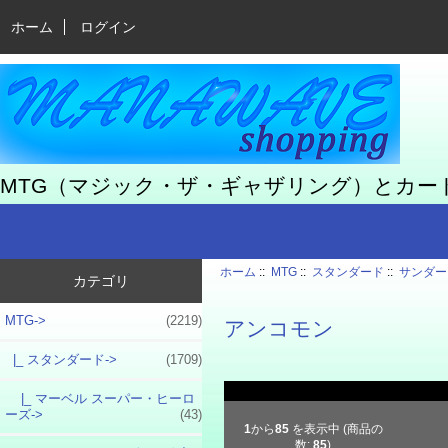
ホーム
ログイン
MTG（マジック・ザ・ギャザリング）とカ
ホーム
::
MTG
::
スタンダード
::
サンダー
カテゴリ
MTG
->
(2219)
アンコモン
|_ スタンダード
->
(1709)
|_ マーベル スーパー・ヒーロ
ーズ->
(43)
1
から
85
を表示中 (商品の
数:
85
)