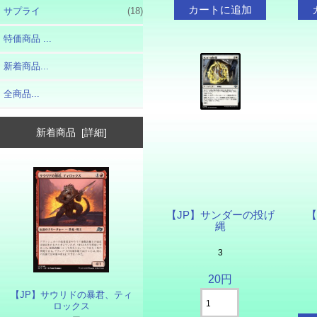
サプライ
(18)
特価商品 ...
新着商品...
全商品...
新着商品 [詳細]
【JP】サンダーの投げ
【
縄
3
20円
【JP】サウリドの暴君、ティ
ロックス