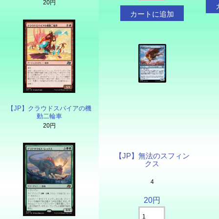
20円
【JP】クラウドスパイアの機
動二輪車
20円
【JP】無法のスフィン
クス
4
20円