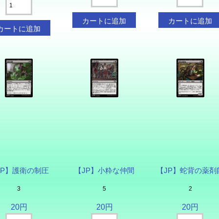
JP】護衛の制圧
【JP】小粋な仲間
【JP】蛇背の薬剤
3
5
2
20円
20円
20円