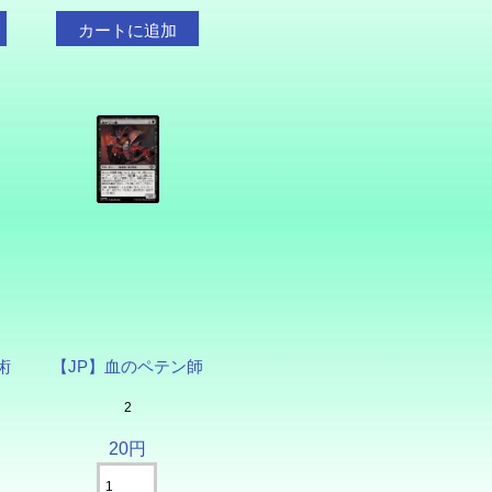
術
【JP】血のペテン師
2
20円