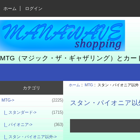
ホーム
ログイン
MTG（マジック・ザ・ギャザリング）とカ
ホーム
::
MTG
:: スタン・パイオニア以外
カテゴリ
MTG
->
(2225)
スタン・パイオニア以
|_ スタンダード->
(1715)
|_ パイオニア->
(363)
|_ スタン・パイオニア以外
->