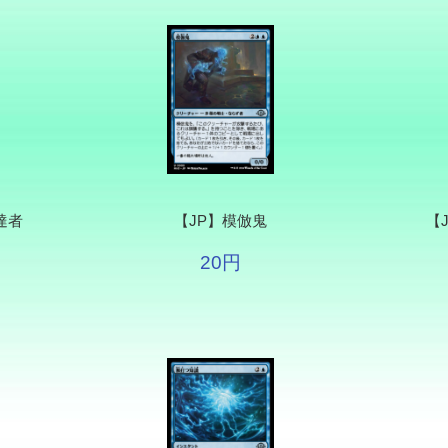
達者
【JP】模倣鬼
【
20円