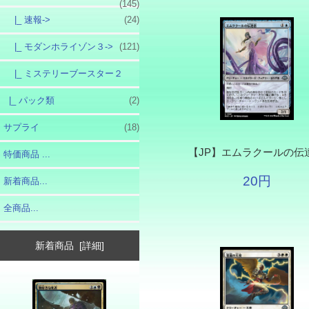
(145)
|_ 速報->
(24)
|_ モダンホライゾン３->
(121)
|_ ミステリーブースター２
|_ パック類
(2)
サプライ
(18)
【JP】エムラクールの伝
特価商品 ...
20円
新着商品...
全商品...
新着商品 [詳細]