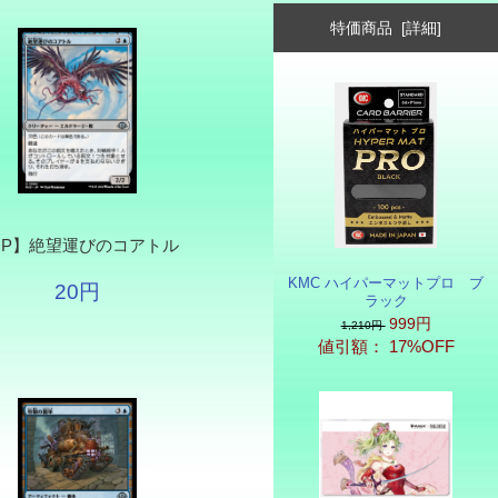
特価商品 [詳細]
JP】絶望運びのコアトル
KMC ハイパーマットプロ ブ
20円
ラック
999円
1,210円
値引額： 17%OFF