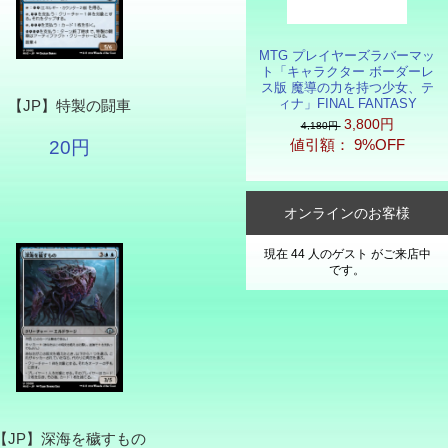
MTG プレイヤーズラバーマッ
ト「キャラクター ボーダーレ
ス版 魔導の力を持つ少女、テ
ィナ」FINAL FANTASY
【JP】特製の闘車
3,800円
4,180円
値引額： 9%OFF
20円
オンラインのお客様
現在 44 人のゲスト がご来店中
です。
【JP】深海を穢すもの