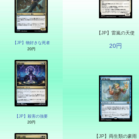
【JP】雷嵐の天使
【JP】物好きな死者
20円
20円
【JP】殺害の強要
20円
【JP】両生類の豪雨