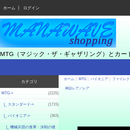
ホーム
ログイン
MTG（マジック・ザ・ギャザリング）とカ
ホーム
::
MTG
::
パイオニア
::
ファイレク
カテゴリ
神話レア／レア
MTG
->
(2225)
|_ スタンダード->
(1715)
|_ パイオニア
->
(363)
|_ 機械兵団の進軍：決戦の後