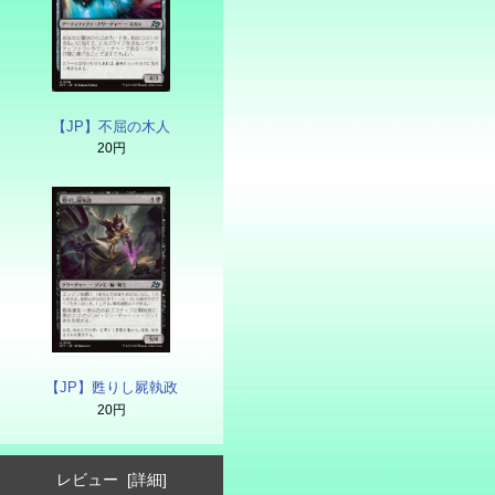
【JP】不屈の木人
20円
【JP】甦りし屍執政
20円
レビュー [詳細]