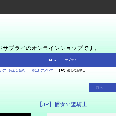
ードサプライのオンラインショップです。
MTG
サプライ
シア：完全なる統一
::
神話レア／レア
:: 【JP】捕食の聖騎士
前へ
【JP】捕食の聖騎士