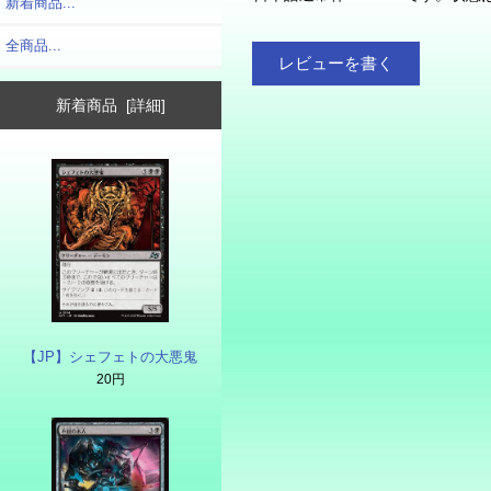
新着商品...
全商品...
レビューを書く
新着商品 [詳細]
【JP】シェフェトの大悪鬼
20円