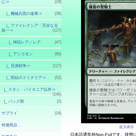
に->
(19)
|_ 機械兵団の進軍->
(38)
|_ ファイレクシア：完全なる
統一
->
(127)
|_ 神話レア／レア
(47)
|_ アンコモン
(80)
|_ 兄弟戦争->
(127)
|_ 団結のドミナリア->
(52)
|_ スタン・パイオニア以外->
(145)
|_ パック類
(2)
サプライ
(18)
特価商品 ...
拡大表示
日本語通常枠Non-Foilです。