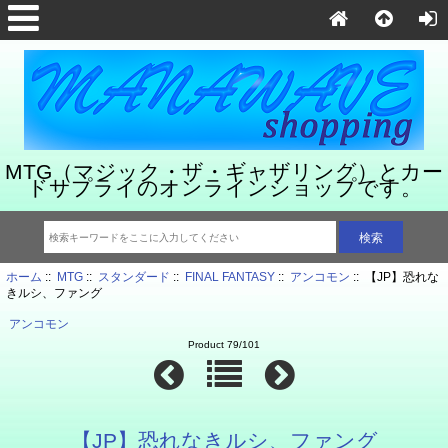
MTG（マジック・ザ・ギャザリング）とカー
ドサプライのオンラインショップです。
ホーム
::
MTG
::
スタンダード
::
FINAL FANTASY
::
アンコモン
:: 【JP】恐れな
きルシ、ファング
アンコモン
Product 79/101
【JP】恐れなきルシ、ファング