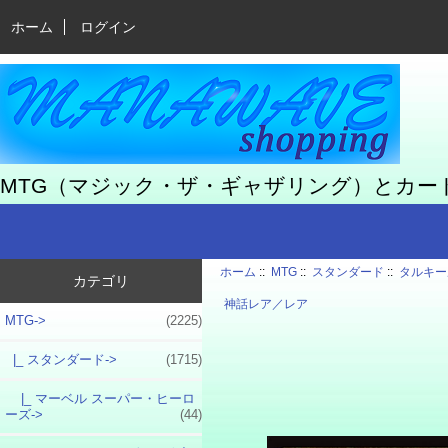
ホーム
ログイン
MTG（マジック・ザ・ギャザリング）とカ
ホーム
::
MTG
::
スタンダード
::
タルキー
カテゴリ
神話レア／レア
MTG
->
(2225)
|_ スタンダード
->
(1715)
|_ マーベル スーパー・ヒーロ
ーズ->
(44)