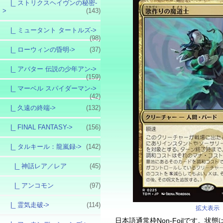
|_ ストリクスヘイヴンの秘密-
>
(143)
|_ ミュータント タートルズ->
(98)
|_ ローウィンの昏明->
(37)
|_ アバター 伝説の少年アン->
(159)
|_ マーベル スパイダーマン->
(42)
|_ 久遠の終端->
(132)
|_ FINAL FANTASY->
(156)
|_ タルキール：龍嵐録
->
(142)
|_ 神話レア／レア
(45)
|_ アンコモン
(97)
|_ 霊気走破->
(114)
拡大表示
日本語通常枠Non-Foilです。