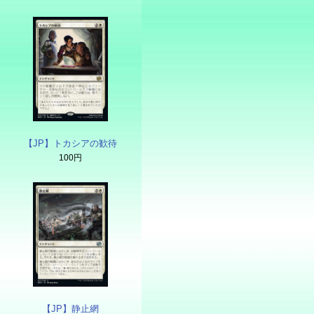
【JP】トカシアの歓待
100円
【JP】静止網