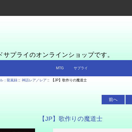
ードサプライのオンラインショップです。
MTG
サプライ
ル：龍嵐録
::
神話レア／レア
:: 【JP】歌作りの魔道士
前へ
【JP】歌作りの魔道士