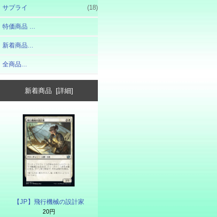
サプライ
(18)
特価商品 ...
新着商品...
全商品...
新着商品 [詳細]
【JP】飛行機械の設計家
20円