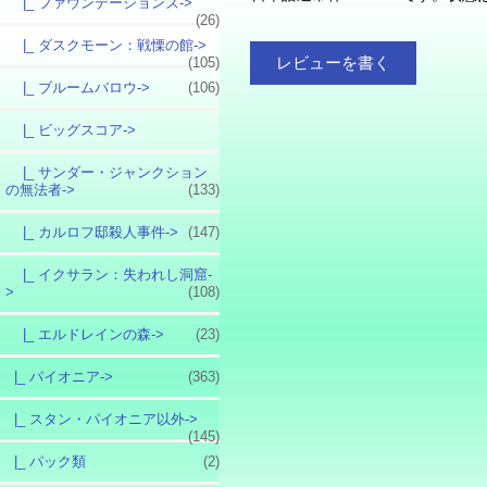
|_ ファウンデーションズ->
(26)
|_ ダスクモーン：戦慄の館->
レビューを書く
(105)
|_ ブルームバロウ->
(106)
|_ ビッグスコア->
|_ サンダー・ジャンクション
の無法者->
(133)
|_ カルロフ邸殺人事件->
(147)
|_ イクサラン：失われし洞窟-
>
(108)
|_ エルドレインの森->
(23)
|_ パイオニア->
(363)
|_ スタン・パイオニア以外->
(145)
|_ パック類
(2)