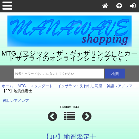
MTG（マジック・ザ・ギャザリング）とカー
ドサプライのオンラインショップです。
ホーム
::
MTG
::
スタンダード
::
イクサラン：失われし洞窟
::
神話レア／レア
::
【JP】地質鑑定士
神話レア／レア
Product 1/33
【JP】地質鑑定士